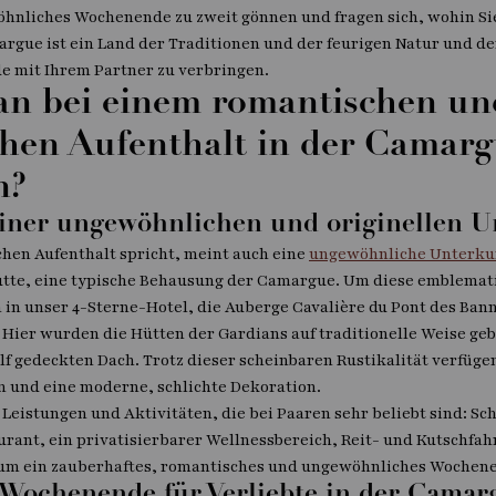
öhnliches Wochenende zu zweit gönnen und fragen sich, wohin Si
rgue ist ein Land der Traditionen und der feurigen Natur und de
 mit Ihrem Partner zu verbringen.
n bei einem romantischen un
hen Aufenthalt in der Camar
n?
einer ungewöhnlichen und originellen U
en Aufenthalt spricht, meint auch eine
ungewöhnliche Unterku
ütte, eine typische Behausung der Camargue. Um diese emblemat
 in unser 4-Sterne-Hotel, die Auberge Cavalière du Pont des Banne
 Hier wurden die Hütten der Gardians auf traditionelle Weise ge
f gedeckten Dach. Trotz dieser scheinbaren Rustikalität verfüge
 und eine moderne, schlichte Dekoration.
 Leistungen und Aktivitäten, die bei Paaren sehr beliebt sind: S
ant, ein privatisierbarer Wellnessbereich, Reit- und Kutschfahr
 um ein zauberhaftes, romantisches und ungewöhnliches Wochene