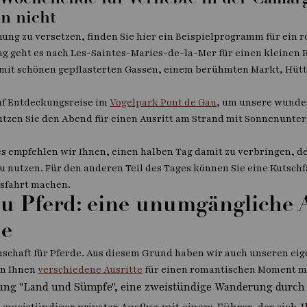
Wochenende für Verliebte in der Camarg
en nicht
mung zu versetzen, finden Sie hier ein Beispielprogramm für ein
ag geht es nach Les-Saintes-Maries-de-la-Mer für einen kleinen R
mit schönen gepflasterten Gassen, einem berühmten Markt, Hütt
uf Entdeckungsreise im
Vogelpark Pont de Gau
, um unsere wunder
tzen Sie den Abend für einen Ausritt am Strand mit Sonnenunter
s empfehlen wir Ihnen, einen halben Tag damit zu verbringen, d
 nutzen. Für den anderen Teil des Tages können Sie eine Kutschf
sfahrt machen.
zu Pferd: eine unumgängliche A
ue
nschaft für Pferde. Aus diesem Grund haben wir auch unseren eig
en Ihnen
verschiedene Ausritte
für einen romantischen Moment mi
rung "Land und Sümpfe", eine zweistündige Wanderung durc