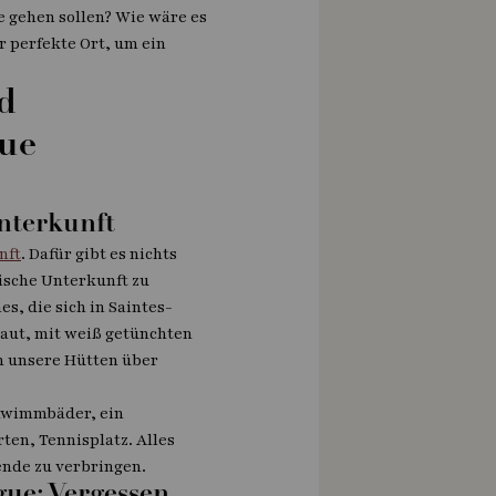
e gehen sollen? Wie wäre es
r perfekte Ort, um ein
d
gue
nterkunft
nft
. Dafür gibt es nichts
ische Unterkunft zu
s, die sich in Saintes-
baut, mit weiß getünchten
n unsere Hütten über
chwimmbäder, ein
ten, Tennisplatz. Alles
nde zu verbringen.