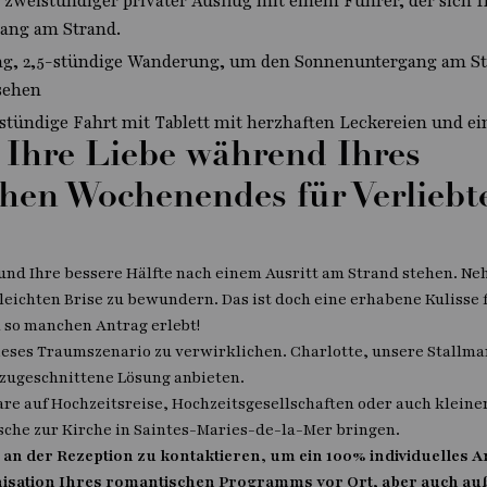
 zweistündiger privater Ausflug mit einem Führer, der sich
rgang am Strand.
g, 2,5-stündige Wanderung, um den Sonnenuntergang am Str
sehen
stündige Fahrt mit Tablett mit herzhaften Leckereien und ei
 Ihre Liebe während Ihres
en Wochenendes für Verliebte
e und Ihre bessere Hälfte nach einem Ausritt am Strand stehen. Ne
eichten Brise zu bewundern. Das ist doch eine erhabene Kulisse 
 so manchen Antrag erlebt!
ieses Traumszenario zu verwirklichen. Charlotte, unsere Stallma
 zugeschnittene Lösung anbieten.
re auf Hochzeitsreise, Hochzeitsgesellschaften oder auch klein
tsche zur Kirche in Saintes-Maries-de-la-Mer bringen.
 an der Rezeption zu kontaktieren, um ein 100% individuelles A
nisation Ihres romantischen Programms vor Ort, aber auch auß