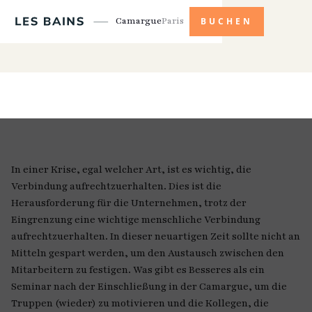
Camargue
Paris
BUCHEN
In einer Krise, egal welcher Art, ist es wichtig, die
Verbindung aufrechtzuerhalten. Dies ist die
Herausforderung für die Unternehmen, trotz der
Eingrenzung eine wichtige menschliche Verbindung
aufrechtzuerhalten. In dieser neuartigen Zeit sollte nicht an
Mitteln gespart werden, um den Austausch zwischen den
Mitarbeitern zu festigen. Was gibt es Besseres als ein
Seminar nach der Einschließung in der Camargue, um die
Truppen (wieder) zu motivieren und die Kollegen, die