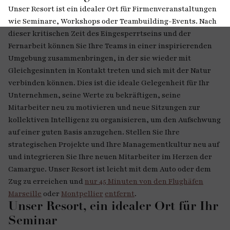
Unser Resort ist ein idealer Ort für Firmenveranstaltungen
wie Seminare, Workshops oder Teambuilding-Events. Nach
dieser kritischen Zeit des Eingesperrtseins und der
Fernarbeit können Sie Ihre Teams in einer inspirierenden
Umgebung zusammenbringen, in der sie wieder mit
Gleichgesinnten in Kontakt treten und sich mit der Natur
verbinden können. Dies ist die ideale Gelegenheit für Ihr
Unternehmen, seine Werte zu bekräftigen, seine
Mitarbeiter neu zu motivieren und neue Sitzungen zur
kollektiven Intelligenz zu organisieren, um den Aufschwung
auf einer guten Basis anzugehen. Stellen Sie Ihre
strategischen Projekte und Ihre Managementkultur neu auf
und integrieren Sie Ihre neuen Mitarbeiter im Herzen der
Camargue. Unser Resort ist leicht mit dem Auto oder dem
Zug zu erreichen und
nur 45 Minuten von den Flughäfen
Marseille
oder
Montpellier
entfernt
.
Unser Resort, ein idealer Ort für Ihr
Seminar