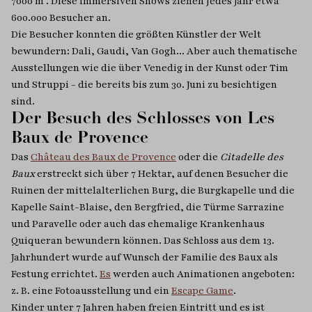
7000 m². Diese immersiven Shows ziehen jedes Jahr etwa
600.000 Besucher an.
Die Besucher konnten die größten Künstler der Welt
bewundern: Dali, Gaudi, Van Gogh... Aber auch thematische
Ausstellungen wie die über Venedig in der Kunst oder Tim
und Struppi - die bereits bis zum 30. Juni zu besichtigen
sind.
Der Besuch des Schlosses von Les
Baux de Provence
Das
Château des Baux de Provence
oder die
Citadelle des
Baux
erstreckt sich über 7 Hektar, auf denen Besucher die
Ruinen der mittelalterlichen Burg, die Burgkapelle und die
Kapelle Saint-Blaise, den Bergfried, die Türme Sarrazine
und Paravelle oder auch das ehemalige Krankenhaus
Quiqueran bewundern können. Das Schloss aus dem 13.
Jahrhundert wurde auf Wunsch der Familie des Baux als
Festung errichtet.
Es
werden auch Animationen angeboten:
z. B. eine Fotoausstellung und ein
Escape Game
.
Kinder unter 7 Jahren haben freien Eintritt und es ist