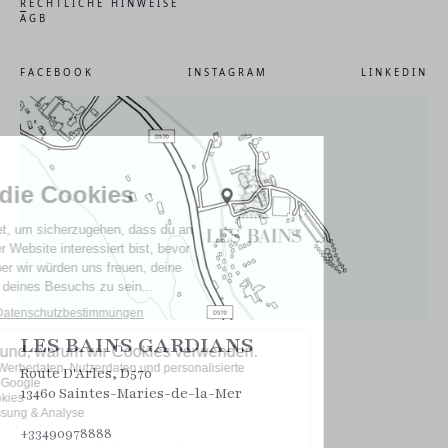
RECHTLICHE HINWEISE
AGB
FACEBOOK
INSTAGRAM
LINKEDIN
LES BAINS GARDIANS
Route D'Arles, D570
13460 Saintes-Maries-de-la-Mer
‍+33490978888