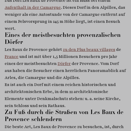
Das Dorf Les Baux de Provence ist ein Muss bei einem
Aufenthalt in der Camargue
. Dieses Dorf in den Alpilles, das
weniger als eine Autostunde von der Camargue entfernt auf
einem Felsvorsprung in 245 m Höhe liegt, ist einen Besuch
wert.
Eines der meistbesuchten provenzalischen
Dörfer
Les Baux de Provence gehört
zu den Plus beaux villages
de
France
und ist mit über 1,5 Millionen Besuchern pro Jahr
eines der meistbesuchten
Dörfer
der Provence. Vom Dorf
aus haben die Besucher einen herrlichen Panoramablick auf
Arles, die Camargue und die Alpilles.
Es ist auch ein Dorf mit einem reichen historischen und
architektonischen Erbe, in dem 22 architektonische
Elemente unter Denkmalschutz stehen: u. a. seine Kirche,
sein Schloss und sein Rathaus.
Zu Fuß durch die Straßen von Les Baux de
Provence schlendern
Die beste Art, Les Baux de Provence zu besuchen, ist, durch