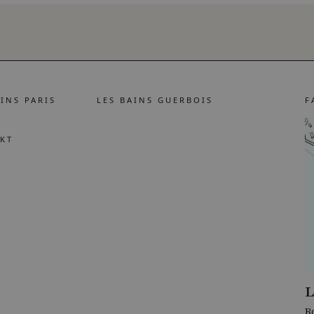
AINS PARIS
LES BAINS GUERBOIS
F
KT
L
R