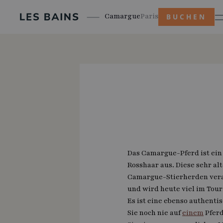
Camargue
Paris
BUCHEN
Das Camargue-Pferd ist ein 
Rosshaar aus. Diese sehr al
Camargue-Stierherden veran
und wird heute viel im Tour
Es ist eine ebenso authenti
Sie noch nie auf
einem
Pferd