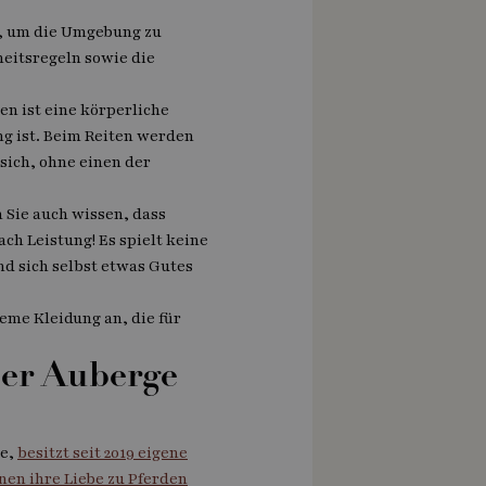
os, um die Umgebung zu
heitsregeln sowie die
ten ist eine körperliche
ng ist. Beim Reiten werden
sich, ohne einen der
 Sie auch wissen, dass
ch Leistung! Es spielt keine
nd sich selbst etwas Gutes
eme Kleidung an, die für
der Auberge
ue,
besitzt seit 2019 eigene
nen ihre Liebe zu Pferden