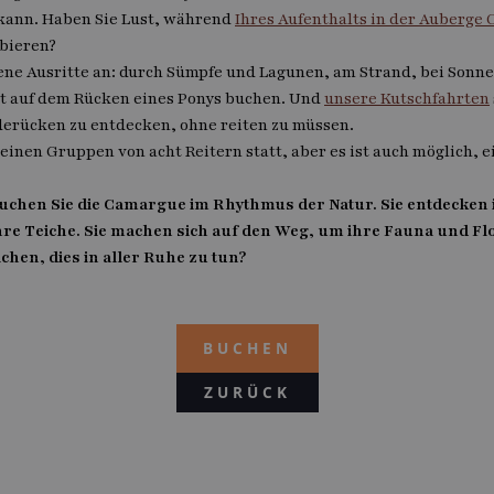
kann. Haben Sie Lust, während
Ihres Aufenthalts in der Auberge 
bieren?
ene Ausritte an: durch Sümpfe und Lagunen, am Strand, bei Sonne
t auf dem Rücken eines Ponys buchen. Und
unsere Kutschfahrten
erücken zu entdecken, ohne reiten zu müssen.
einen Gruppen von acht Reitern statt, aber es ist auch möglich, e
chen Sie die Camargue im Rhythmus der Natur. Sie entdecken i
re Teiche. Sie machen sich auf den Weg, um ihre Fauna und F
hen, dies in aller Ruhe zu tun?
BUCHEN
ZURÜCK