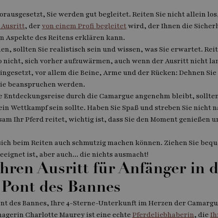
vorausgesetzt, Sie werden gut begleitet. Reiten Sie nicht allein l
 Ausritt
, der
von einem Profi begleitet
wird, der Ihnen die Sicher
n Aspekte des Reitens erklären kann.
en, sollten Sie realistisch sein und wissen, was Sie erwartet. Rei
so nicht, sich vorher aufzuwärmen, auch wenn der Ausritt nicht la
ingesetzt, vor allem die Beine, Arme und der Rücken: Dehnen Sie 
Sie beanspruchen werden.
e Entdeckungsreise durch die Camargue angenehm bleibt, sollten
in Wettkampf sein sollte. Haben Sie Spaß und streben Sie nicht na
gsam Ihr Pferd reitet, wichtig ist, dass Sie den Moment genießen u
 sich beim Reiten auch schmutzig machen können. Ziehen Sie bequ
eeignet ist, aber auch... die nichts ausmacht!
hren Ausritt für Anfänger in 
 Pont des Bannes
ont des Bannes, Ihre 4-Sterne-Unterkunft im Herzen der Camarg
nagerin Charlotte Maurey ist eine echte
Pferdeliebhaberin
, die
Ih