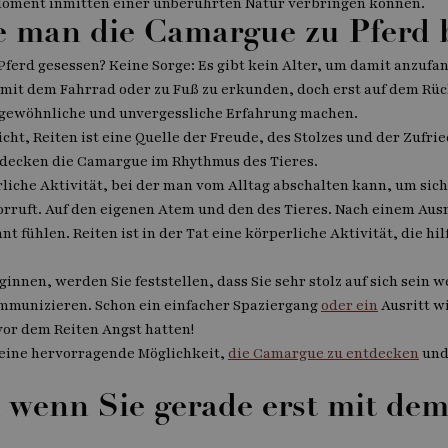
Moment inmitten einer unberührten Natur verbringen können.
e man die Camargue zu Pferd 
 Pferd gesessen? Keine Sorge: Es gibt kein Alter, um damit anzufa
mit dem Fahrrad oder zu Fuß zu erkunden, doch erst auf dem Rü
ergewöhnliche und unvergessliche Erfahrung machen.
cht, Reiten ist eine Quelle der Freude, des Stolzes und der Zufri
tdecken die Camargue im Rhythmus des Tieres.
liche Aktivität, bei der man vom Alltag abschalten kann, um sic
orruft. Auf den eigenen Atem und den des Tieres. Nach einem Aus
 fühlen. Reiten ist in der Tat eine körperliche Aktivität, die hi
innen, werden Sie feststellen, dass Sie sehr stolz auf sich sein w
mmunizieren. Schon ein einfacher Spaziergang
oder ein
Ausritt w
vor dem Reiten Angst hatten!
so eine hervorragende Möglichkeit,
die Camargue zu entdecken
und
, wenn Sie gerade erst mit de