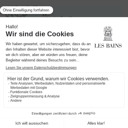
LES BAINS GARDIANS
Route D'Arles, D570
13460 Saintes-Maries-de-la-Mer
‍+33490978888
Mail:
info@lesbainsgardians.com