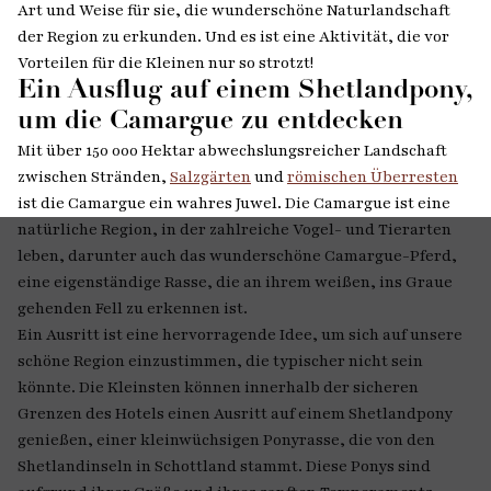
Art und Weise für sie, die wunderschöne Naturlandschaft
der Region zu erkunden. Und es ist eine Aktivität, die vor
Vorteilen für die Kleinen nur so strotzt!
Ein Ausflug auf einem Shetlandpony,
um die Camargue zu entdecken
Mit über 150 000 Hektar abwechslungsreicher Landschaft
zwischen Stränden,
Salzgärten
und
römischen Überresten
ist die Camargue ein wahres Juwel. Die Camargue ist eine
natürliche Region, in der zahlreiche Vogel- und Tierarten
leben, darunter auch das wunderschöne Camargue-Pferd,
eine eigenständige Rasse, die an ihrem weißen, ins Graue
gehenden Fell zu erkennen ist.
Ein Ausritt ist eine hervorragende Idee, um sich auf unsere
schöne Region einzustimmen, die typischer nicht sein
könnte. Die Kleinsten können innerhalb der sicheren
Grenzen des Hotels einen Ausritt auf einem Shetlandpony
genießen, einer kleinwüchsigen Ponyrasse, die von den
Shetlandinseln in Schottland stammt. Diese Ponys sind