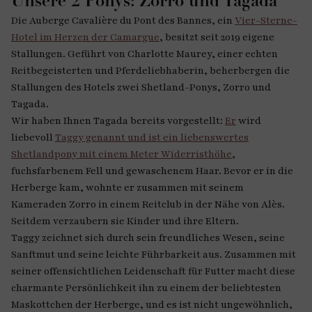
Unsere 2 Ponys: Zorro und Tagada
Die Auberge Cavalière du Pont des Bannes, ein
Vier-Sterne-
Hotel im Herzen der Camargue
, besitzt seit 2019 eigene
Stallungen. Geführt von Charlotte Maurey, einer echten
Reitbegeisterten und Pferdeliebhaberin, beherbergen die
Stallungen des Hotels zwei Shetland-Ponys, Zorro und
Tagada.
Wir haben Ihnen Tagada bereits vorgestellt:
Er
wird
liebevoll
Taggy genannt und ist ein liebenswertes
Shetlandpony mit einem Meter Widerristhöhe
,
fuchsfarbenem Fell und gewaschenem Haar. Bevor er in die
Herberge kam, wohnte er zusammen mit seinem
Kameraden Zorro in einem Reitclub in der Nähe von Alès.
Seitdem verzaubern sie Kinder und ihre Eltern.
Taggy zeichnet sich durch sein freundliches Wesen, seine
Sanftmut und seine leichte Führbarkeit aus. Zusammen mit
seiner offensichtlichen Leidenschaft für Futter macht diese
charmante Persönlichkeit ihn zu einem der beliebtesten
Maskottchen der Herberge, und es ist nicht ungewöhnlich,