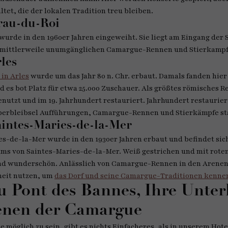
et, die der lokalen Tradition treu bleiben.
rau-du-Roi
wurde in den 1960er Jahren eingeweiht. Sie liegt am Eingang der 
en mittlerweile unumgänglichen Camargue-Rennen und Stierkamp
les
in Arles
wurde um das Jahr 80 n. Chr. erbaut. Damals fanden hier
 es bot Platz für etwa 25.000 Zuschauer. Als größtes römisches R
genutzt und im 19. Jahrhundert restauriert. Jahrhundert restaurier
berbleibsel Aufführungen, Camargue-Rennen und Stierkämpfe sta
intes-Maries-de-la-Mer
es-de-la-Mer wurde in den 1930er Jahren erbaut und befindet si
ums von Saintes-Maries-de-la-Mer. Weiß gestrichen und mit rote
und wunderschön. Anlässlich von Camargue-Rennen in den Arenen
nheit nutzen, um
das Dorf und seine Camargue-Traditionen kenne
 Pont des Bannes, Ihre Unter
enen der Camargue
 möglich zu sein, gibt es nichts Einfacheres, als in unserem Hote