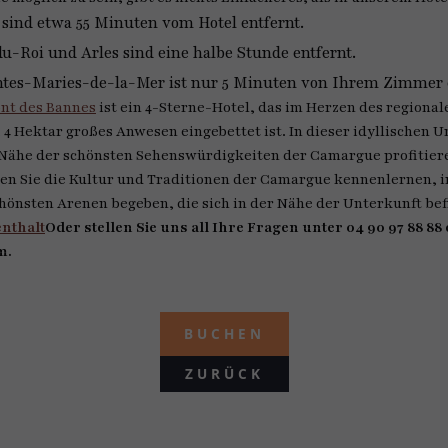
sind etwa 55 Minuten vom Hotel entfernt.
-Roi und Arles sind eine halbe Stunde entfernt.
ntes-Maries-de-la-Mer ist nur 5 Minuten von Ihrem Zimmer e
ont des Bannes
ist ein 4-Sterne-Hotel, das im Herzen des regiona
 4 Hektar großes Anwesen eingebettet ist. In dieser idyllischen
r Nähe der schönsten Sehenswürdigkeiten der Camargue profitiere
en Sie die Kultur und Traditionen der Camargue kennenlernen, i
hönsten Arenen begeben, die sich in der Nähe der Unterkunft bef
enthalt
Oder stellen Sie uns all Ihre Fragen unter 04 90 97 88 88
m.
BUCHEN
ZURÜCK