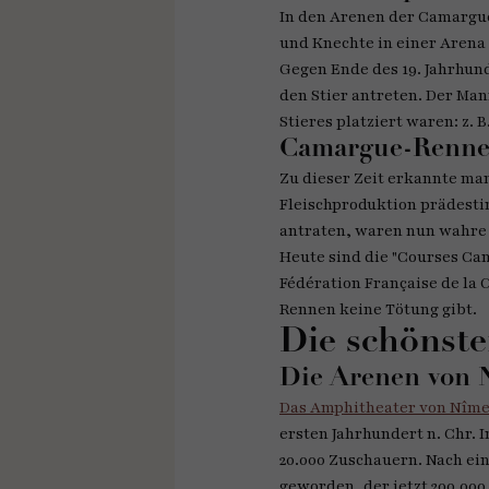
In den Arenen der Camargue 
und Knechte in einer Aren
Gegen Ende des 19. Jahrhund
den Stier antreten. Der Ma
Stieres platziert waren: z.
Camargue-Rennen,
Zu dieser Zeit erkannte man
Fleischproduktion prädestin
antraten, waren nun wahre 
Heute sind die "Courses Cam
Fédération Française de la
Rennen keine Tötung gibt.
Die schönst
Die Arenen von 
Das Amphitheater von Nîm
ersten Jahrhundert n. Chr. 
20.000 Zuschauern. Nach ein
geworden, der jetzt 200.00