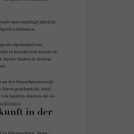
Stadt und empfängt jährlich
fspielen kommen.
 große Spektakel wie
elikt in Frankreich wurde es
t. Heute finden in diesem
tt.
ch an der Strandpromenade
n Toren geschmückt, sind
 von Saintes-Maries-de-la-
nzulernen
.
kunft in der
l zu übernachten, denn :