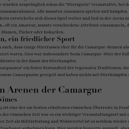
wurden ursprünglich schon die "Stierspiele" veranstaltet, bei de
a zusammenkamen. Alle mussten zusammen spielen und kämpfen.
erts entwickelte sich dieses Spiel weiter und ließ in der Arena 
nn, oft ein Amateur, musste verschiedene Attribute einsammeln, 
 B. Blumen, Tücher oder Kokarden.
 ein friedlicher Sport
 auch, dass einige Stierrassen eher für die Camargue-Rennen als
iert waren. Dies war insbesondere beim Camargue-Stier der Fall.
Meister in der Kunst des Stierkampfes.
arguaises" ein fester Bestandteil der regionalen Traditionen. Sie
 Course Camarguaise geregelt und haben nichts mit Stierkämpfen 
en Arenen der Camargue
Nîmes
es
ist eine der am besten erhaltenen römischen Überreste in Fra
In der römischen Zeit war es ein wichtiger Veranstaltungsort mit 
er Zeit als Militärfestung und Wohnviertel ist es seitdem wieder
0 Zuschauer aufnehmen kann. Hier werden Konzerte gespielt, abe