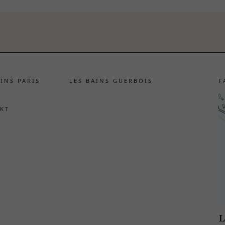
AINS PARIS
LES BAINS GUERBOIS
F
KT
L