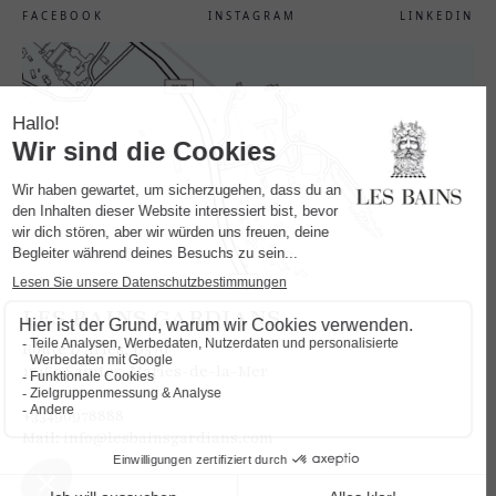
FACEBOOK
INSTAGRAM
LINKEDIN
LES BAINS GARDIANS
Route D'Arles, D570
13460 Saintes-Maries-de-la-Mer
‍+33490978888
Mail:
info@lesbainsgardians.com